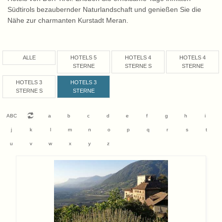
Südtirols bezaubernder Naturlandschaft und genießen Sie die
Nähe zur charmanten Kurstadt Meran.
ALLE
HOTELS 5
HOTELS 4
HOTELS 4
STERNE
STERNE S
STERNE
HOTELS 3
HOTELS 3
STERNE S
STERNE
ABC
a
b
c
d
e
f
g
h
i
j
k
l
m
n
o
p
q
r
s
t
u
v
w
x
y
z