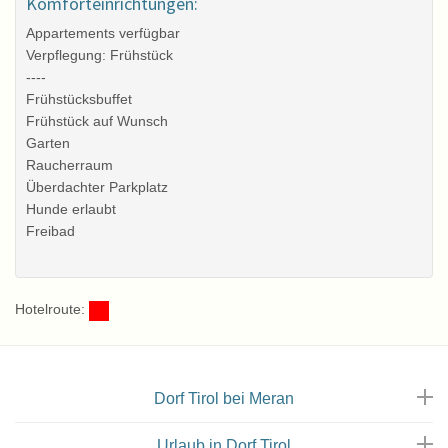
Komforteinrichtungen:
Appartements verfügbar
Wintergarten
Verpflegung: Frühstück
----
Frühstücksbuffet
Frühstück auf Wunsch
Garten
Raucherraum
Überdachter Parkplatz
Hunde erlaubt
Freibad
Hotelroute:
Taubenthaler
Dorf Tirol bei Meran
Urlaub in Dorf Tirol