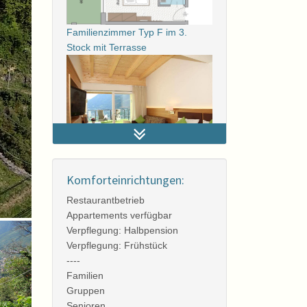
Familienzimmer Typ F im 3.
Stock mit Terrasse
Zimmer im 4. Stock Typ E mit
Terrasse
Komforteinrichtungen:
Restaurantbetrieb
Appartements verfügbar
Zimmer im 4. Stock Typ E mit
Verpflegung: Halbpension
Terrasse
Verpflegung: Frühstück
----
Familien
Gruppen
Senioren