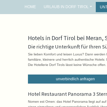
HOME
URLAUB IN DORF TIROL
UN
Hotels in Dorf Tirol bei Meran, 
Die richtige Unterkunft für Ihren Sü
Sie lieben Komfort und leisen Luxus? Dann werden I
familiäre, kleinere und herrlich authentische Hote
Die Hotellerie Dorf Tirols lässt keine Wünsche offen.
unverbindlich anfragen
Hotel Restaurant Panorama 3 Ster
Nomen est Omen: das Hotel Panorama liegt auf auf
einen einmaligen und unvergesslichen Ausblick über