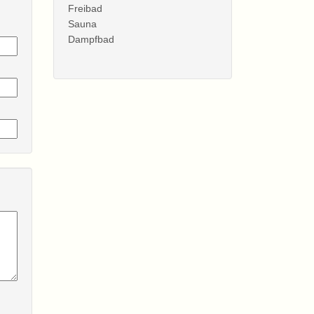
Freibad
Sauna
Dampfbad
Aussicht Zimmer Typ E
Sessellift