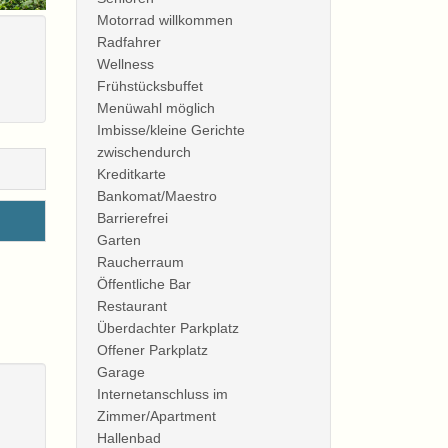
Motorrad willkommen
Radfahrer
Wellness
Frühstücksbuffet
Menüwahl möglich
Imbisse/kleine Gerichte
Aussicht Zimmer im 1. Stock Typ
zwischendurch
A mit Rundbalkon
Kreditkarte
Bankomat/Maestro
Barrierefrei
Garten
Raucherraum
Öffentliche Bar
Restaurant
Überdachter Parkplatz
Offener Parkplatz
Garage
Internetanschluss im
Zimmer im 1. Stock Typ A mit
Zimmer/Apartment
Rundbalkon
Hallenbad