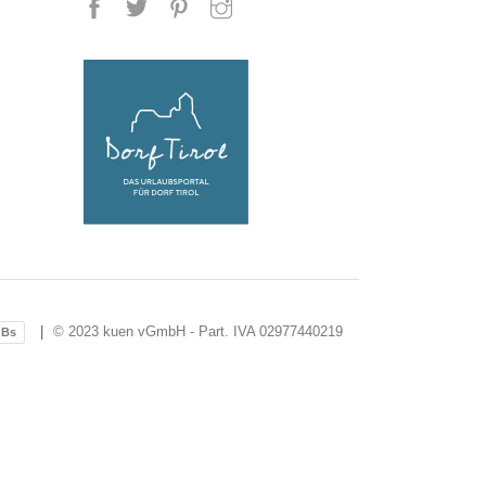
Schwimmbad
Aussicht Zimmer im Parterre Typ
B mit Terrasse
© 2023 kuen vGmbH - Part. IVA 02977440219
Bs