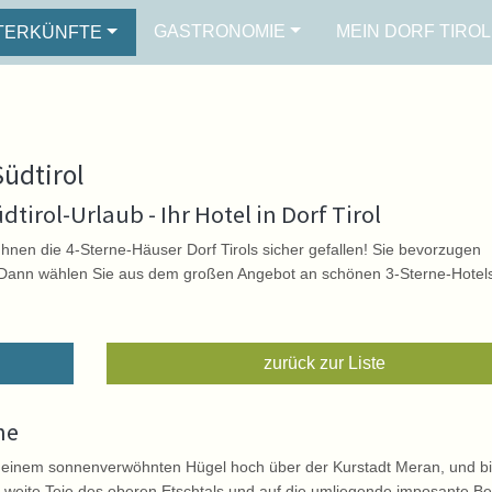
GASTRONOMIE
MEIN DORF TIROL
TERKÜNFTE
Südtirol
dtirol-Urlaub - Ihr Hotel in Dorf Tirol
hnen die 4-Sterne-Häuser Dorf Tirols sicher gefallen! Sie bevorzugen
ls: Dann wählen Sie aus dem großen Angebot an schönen 3-Sterne-Hotel
zurück zur Liste
ne
 einem sonnenverwöhnten Hügel hoch über der Kurstadt Meran, und bi
 weite Teie des oberen Etschtals und auf die umliegende imposante Be